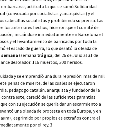
a embarcarse, actitud a la que se sumó Solidaridad
al (convocada por socialistas y anarquistas) y el
s cabecillas socialistas y prohibiendo su prensa. Las
re los anteriores hechos, hicieron que el comité de
ituación, iniciándose inmediatamente en Barcelona el
giosos y el levantamiento de barricadas por toda la
mó el estado de guerra, lo que desató la oleada de
a
semana
(semana
trágica
, del 26 de Julio al 31 de
lance desolador: 116 muertos, 300 heridos.
liquidada y se emprendíó una dura represión: mas de mil
iete penas de muerte, de las cuales se ejecutaron
uardia, pedagogo catalán, anarquista y fundador de la
 contra este, carecíó de las suficientes garantías
 que con su ejecución se quería dar un escarmiento a
levantó una oleada de protesta en toda Europa, y en
ura», esgrimido por propios es extraños contra el
nmediatamente por el rey. 3