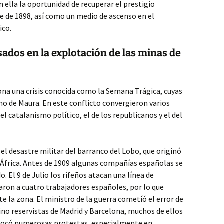
en ella la oportunidad de recuperar el prestigio
re de 1898, así como un medio de ascenso en el
ico.
esados en la explotación de las minas de
ona una crisis conocida como la Semana Trágica, cuyas
o de Maura. En este conflicto convergieron varios
el catalanismo político, el de los republicanos y el del
el desastre militar del barranco del Lobo, que originó
e África. Antes de 1909 algunas compañías españolas se
. El 9 de Julio los rifeños atacan una línea de
taron a cuatro trabajadores españoles, por lo que
e la zona. El ministro de la guerra cometíó el error de
no reservistas de Madrid y Barcelona, muchos de ellos
ovocó numerosas protestas, especialmente en