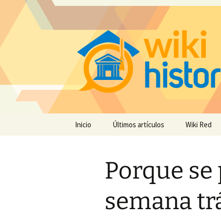
Saltar
Inicio
Últimos artículos
Wiki Red
al
contenido
Porque se 
semana tr