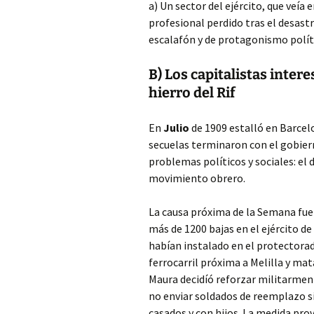
a) Un sector del ejército, que veía 
profesional perdido tras el desast
escalafón y de protagonismo polít
B) Los capitalistas inter
hierro del Rif
En
Julio
de 1909 estalló en Barcel
secuelas terminaron con el gobiern
problemas políticos y sociales: el d
movimiento obrero.
La causa próxima de la Semana fue 
más de 1200 bajas en el ejército d
habían instalado en el protectorado
ferrocarril próxima a Melilla y ma
Maura decidíó reforzar militarment
no enviar soldados de reemplazo si
casados y con hijos. La medida pr