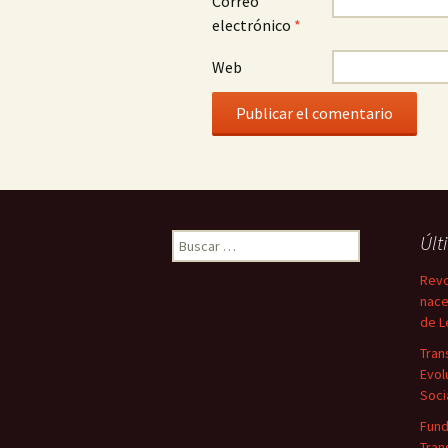
Correo
electrónico
*
Web
Buscar:
Últ
Revo
nace
de L
Tran
Evol
Soci
Fun
Tran