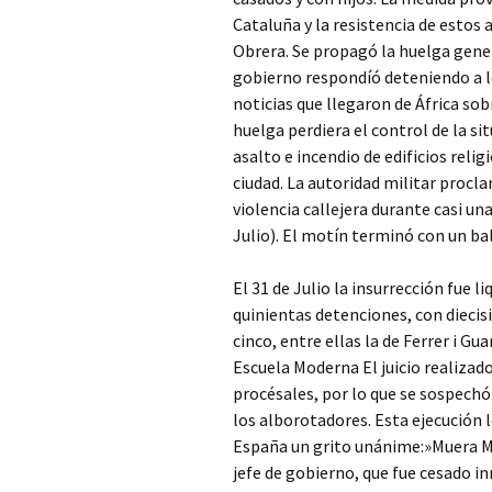
Cataluña y la resistencia de estos 
Obrera. Se propagó la huelga gener
gobierno respondíó deteniendo a lo
noticias que llegaron de África sob
huelga perdiera el control de la s
asalto e incendio de edificios reli
ciudad. La autoridad militar procla
violencia callejera durante casi un
Julio). El motín terminó con un ba
El 31 de Julio la insurrección fue 
quinientas detenciones, con diecis
cinco, entre ellas la de Ferrer i G
Escuela Moderna El juicio realizado
procésales, por lo que se sospechó
los alborotadores. Esta ejecución 
España un grito unánime:»Muera Ma
jefe de gobierno, que fue cesado i