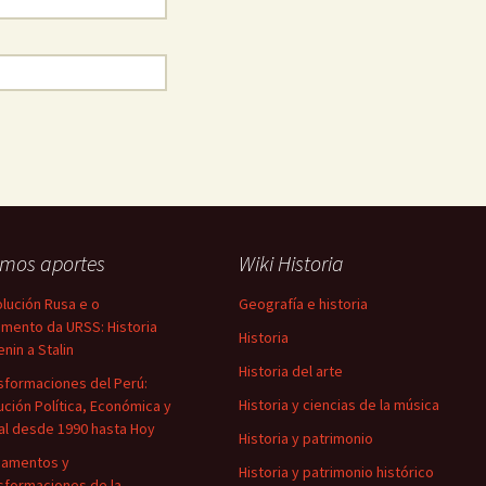
imos aportes
Wiki Historia
lución Rusa e o
Geografía e historia
mento da URSS: Historia
Historia
enin a Stalin
Historia del arte
sformaciones del Perú:
Historia y ciencias de la música
ución Política, Económica y
al desde 1990 hasta Hoy
Historia y patrimonio
damentos y
Historia y patrimonio histórico
sformaciones de la