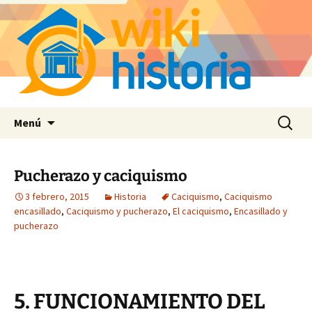
Saltar
Buscar:
Menú
al
contenido
Pucherazo y caciquismo
3 febrero, 2015
Historia
Caciquismo
,
Caciquismo
encasillado
,
Caciquismo y pucherazo
,
El caciquismo
,
Encasillado y
pucherazo
5. FUNCIONAMIENTO DEL