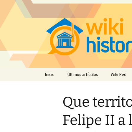
Saltar
Inicio
Últimos artículos
Wiki Red
al
contenido
Que territ
Felipe II 