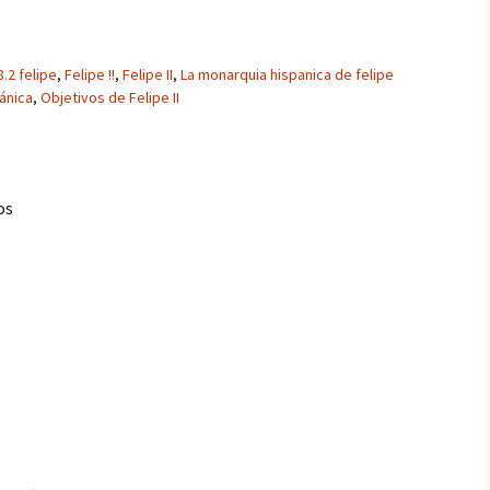
8.2 felipe
,
Felipe !!
,
Felipe II
,
La monarquia hispanica de felipe
ánica
,
Objetivos de Felipe II
os