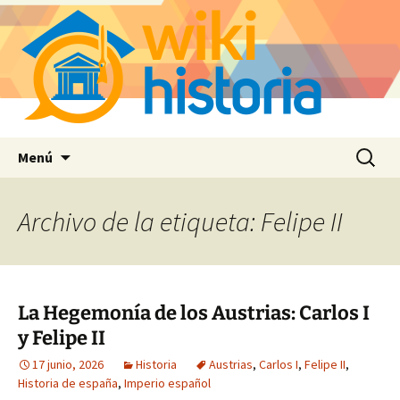
Saltar
Buscar:
Menú
al
contenido
Archivo de la etiqueta: Felipe II
La Hegemonía de los Austrias: Carlos I
y Felipe II
17 junio, 2026
Historia
Austrias
,
Carlos I
,
Felipe II
,
Historia de españa
,
Imperio español