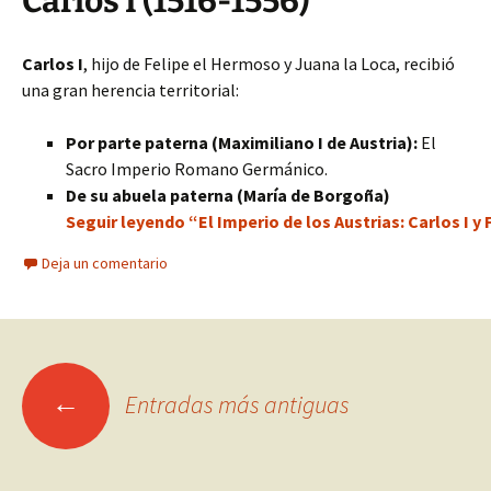
Carlos I (1516-1556)
Carlos I
, hijo de Felipe el Hermoso y Juana la Loca, recibió
una gran herencia territorial:
Por parte paterna (Maximiliano I de Austria):
El
Sacro Imperio Romano Germánico.
De su abuela paterna (María de Borgoña)
Seguir leyendo “El Imperio de los Austrias: Carlos I y F
Deja un comentario
Ir
←
Entradas más antiguas
a