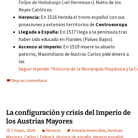
Felipe de Habsburgo
(«el Hermoso»). Nieto de los
Reyes Católicos.
Herencia:
En 1516 hereda el trono español con sus
posesiones y extensos territorios de
Centroeuropa
.
Llegada a España:
En 1517 llega a la península tras
haber sido educado en Flandes (Países Bajos).
Ascenso al Imperio:
En 1519 muere su abuelo
paterno, Maximiliano de Austria. Carlos pide dinero a
las
Seguir leyendo “Historia de la Monarquía Hispánica y la 
Deja un comentario
La configuración y crisis del Imperio de
los Austrias Mayores
1 mayo, 2026
Historia
Armada Invencible
,
Austrias
Mayores
,
Carlos I
,
Felipe II
,
Historia de españa
,
Imperio español
,