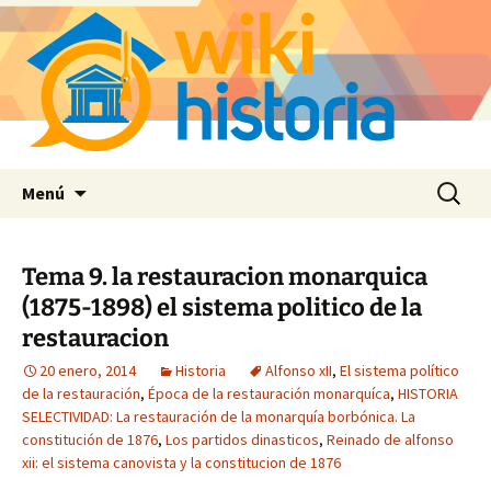
Saltar
Buscar:
Menú
al
contenido
Tema 9. la restauracion monarquica
(1875-1898) el sistema politico de la
restauracion
20 enero, 2014
Historia
Alfonso xII
,
El sistema político
de la restauración
,
Época de la restauración monarquíca
,
HISTORIA
SELECTIVIDAD: La restauración de la monarquía borbónica. La
constitución de 1876
,
Los partidos dinasticos
,
Reinado de alfonso
xii: el sistema canovista y la constitucion de 1876