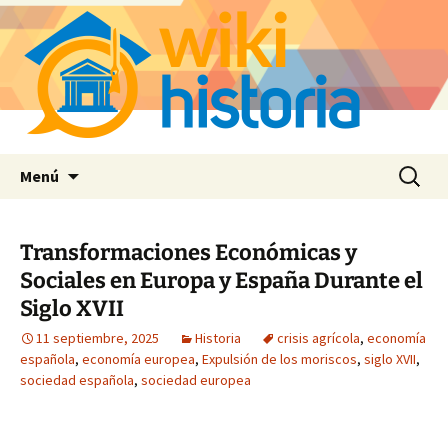
Saltar
Buscar:
Menú
al
contenido
Transformaciones Económicas y
Sociales en Europa y España Durante el
Siglo XVII
11 septiembre, 2025
Historia
crisis agrícola
,
economía
española
,
economía europea
,
Expulsión de los moriscos
,
siglo XVII
,
sociedad española
,
sociedad europea