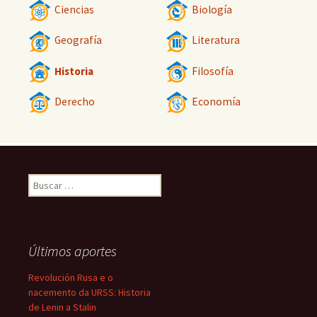
Ciencias
Biología
Geografía
Literatura
Historia
Filosofía
Derecho
Economía
Buscar:
Últimos aportes
Revolución Rusa e o
nacemento da URSS: Historia
de Lenin a Stalin