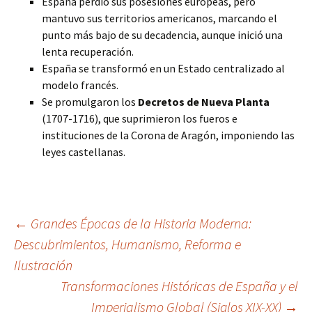
España perdió sus posesiones europeas, pero
mantuvo sus territorios americanos, marcando el
punto más bajo de su decadencia, aunque inició una
lenta recuperación.
España se transformó en un Estado centralizado al
modelo francés.
Se promulgaron los
Decretos de Nueva Planta
(1707-1716), que suprimieron los fueros e
instituciones de la Corona de Aragón, imponiendo las
leyes castellanas.
Navegación
←
Grandes Épocas de la Historia Moderna:
Descubrimientos, Humanismo, Reforma e
Ilustración
de
Transformaciones Históricas de España y el
Imperialismo Global (Siglos XIX-XX)
→