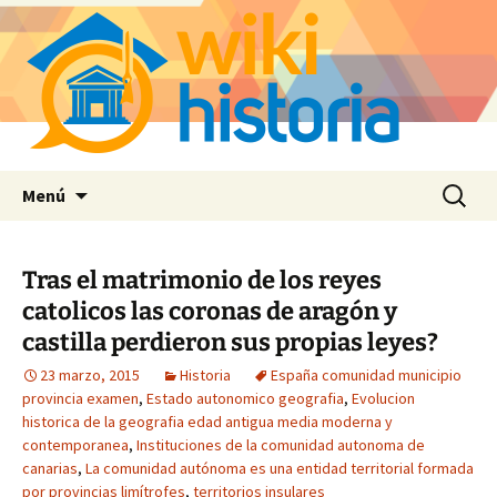
Saltar
Buscar:
Menú
al
contenido
Tras el matrimonio de los reyes
catolicos las coronas de aragón y
castilla perdieron sus propias leyes?
23 marzo, 2015
Historia
España comunidad municipio
provincia examen
,
Estado autonomico geografia
,
Evolucion
historica de la geografia edad antigua media moderna y
contemporanea
,
Instituciones de la comunidad autonoma de
canarias
,
La comunidad autónoma es una entidad territorial formada
por provincias limítrofes
,
territorios insulares