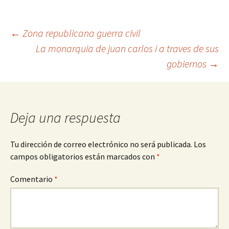
Navegación
←
Zona republicana guerra civil
La monarquia de juan carlos i a traves de sus
gobiernos
→
de
entradas
Deja una respuesta
Tu dirección de correo electrónico no será publicada.
Los
campos obligatorios están marcados con
*
Comentario
*