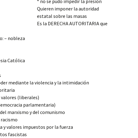
* no se pudo impedir la presión
Quieren imponer la autoridad
estatal sobre las masas
Es la DERECHA AUTORITARIA que
mo: – nobleza
esia Católica
s
der mediante la violencia y la intimidación
oritaria
valores (liberales)
(democracia parlamentaria)
l, del marxismo y del comunismo
y racismo
da y valores impuestos por la fuerza
tos fascistas