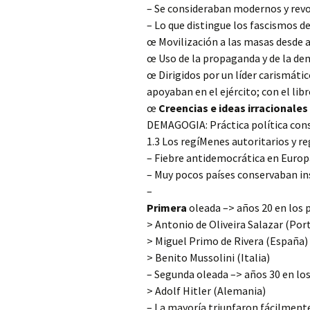
– Se consideraban modernos y revo
– Lo que distingue los fascismos de
œ Movilización a las masas desde a
œ Uso de la propaganda y de la d
œ Dirigidos por un líder carismátic
apoyaban en el ejército; con el li
œ
Creencias e ideas irracionales
DEMAGOGIA: Práctica política cons
1.3 Los regíMenes autoritarios y r
– Fiebre antidemocrática en Europ
– Muy pocos países conservaban ins
–
Primera
oleada –> años 20 en los p
> Antonio de Oliveira Salazar (Por
> Miguel Primo de Rivera (España)
> Benito Mussolini (Italia)
– Segunda oleada –> años 30 en lo
> Adolf Hitler (Alemania)
– La mayoría triunfaron fácilment