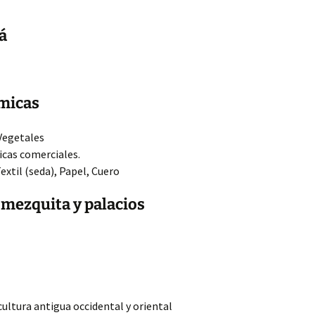
á
micas
 Vegetales
icas comerciales.
Textil (seda), Papel, Cuero
 mezquita y palacios
 cultura antigua occidental y oriental