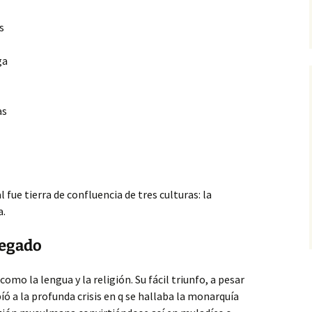
s
ga
as
l fue tierra
de confluencia de tres culturas: la
a.
legado
mo la lengua y la religión. Su fácil triunfo, a pesar
ó a la profunda crisis en q se hallaba la monarquía