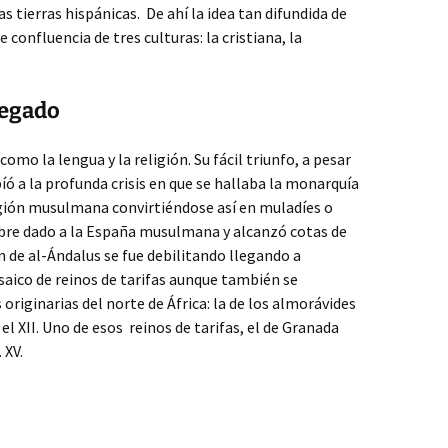
s tierras hispánicas. De ahí la idea tan difundida de
 confluencia de tres culturas: la cristiana, la
legado
mo la lengua y la religión. Su fácil triunfo, a pesar
íó a la profunda crisis en que se hallaba la monarquía
igión musulmana convirtiéndose así en muladíes o
bre dado a la España musulmana y alcanzó cotas de
 de al-Ándalus se fue debilitando llegando a
saico de reinos de tarifas aunque también se
originarias del norte de África: la de los almorávides
n el XII. Uno de esos reinos de tarifas, el de Granada
 XV.