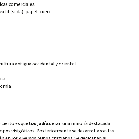
icas comerciales.
extil (seda), papel, cuero
 cultura antigua occidental y oriental
ina
nomía.
 cierto es que
los judíos
eran una minoría destacada
pos visigóticos. Posteriormente se desarrollaron las
n en los diversos reinos cristianos. Se dedicaban al