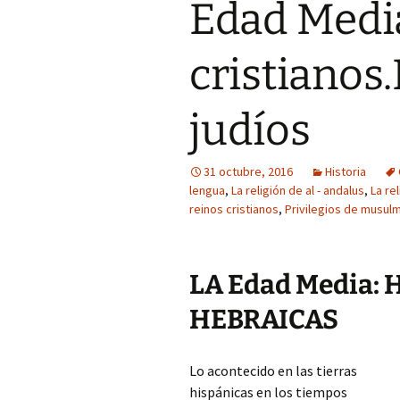
Edad Medi
cristiano
judíos
31 octubre, 2016
Historia
lengua
,
La religión de al - andalus
,
La re
reinos cristianos
,
Privilegios de musul
LA Edad Media:
HEBRAICAS
Lo acontecido en las tierras
hispánicas en los tiempos