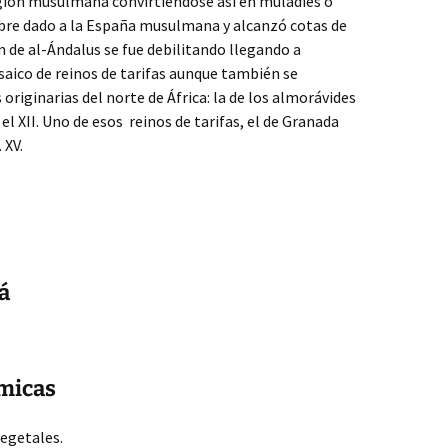
igión musulmana convirtiéndose así en muladíes o
bre dado a la España musulmana y alcanzó cotas de
 de al-Ándalus se fue debilitando llegando a
saico de reinos de tarifas aunque también se
originarias del norte de África: la de los almorávides
n el XII. Uno de esos reinos de tarifas, el de Granada
 XV.
á
micas
vegetales.