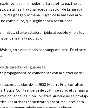
s nazis rechazan lo moderno. La estética nazi no es
ista. En la nazi hay una reorganización de la mirada
culturas griega y romana. Huyen de la base del arte
e no complejice, que según se vea se entienda.
 mitos. El arte estaba dirigido al pueblo y no a los
hacer pensar a la población.
lásicas, en cierto modo son vanguardistas. En el arte
s:
da de carácter vanguardista.
sta propagandístico coincidente con la dictadura del
de descomposición de la URSS (Guerra Fría) con altos
rtística. Con la muerte de Stalin se abrió el camino a
artes por toda la Unión Soviética. Aunque no se produjo
tica, los artistas comenzaron a sentirse libres para
n mucho menos miedo por las repercusiones que