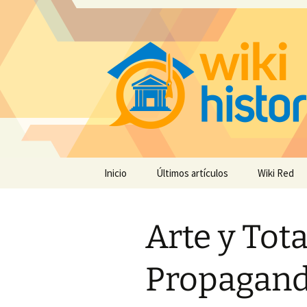
Saltar
Inicio
Últimos artículos
Wiki Red
al
contenido
Arte y Tota
Propagand