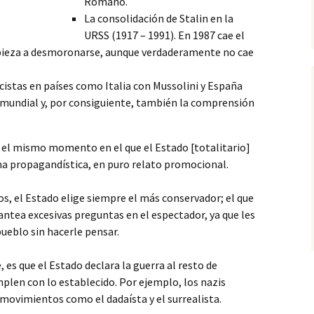
Romano.
La consolidación de Stalin en la
URSS (1917 – 1991). En 1987 cae el
pieza a desmoronarse, aunque verdaderamente no cae
ascistas en países como Italia con Mussolini y España
 mundial y, por consiguiente, también la comprensión
en el mismo momento en el que el Estado [totalitario]
arma propagandística, en puro relato promocional.
s, el Estado elige siempre el más conservador; el que
antea excesivas preguntas en el espectador, ya que les
pueblo sin hacerle pensar.
, es que el Estado declara la guerra al resto de
plen con lo establecido. Por ejemplo, los nazis
 movimientos como el dadaísta y el surrealista.