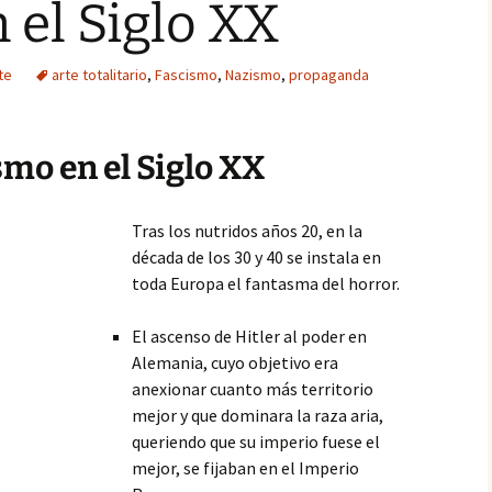
 el Siglo XX
te
arte totalitario
,
Fascismo
,
Nazismo
,
propaganda
smo en el Siglo XX
Tras los nutridos años 20, en la
década de los 30 y 40 se instala en
toda Europa el fantasma del horror.
El ascenso de Hitler al poder en
Alemania, cuyo objetivo era
anexionar cuanto más territorio
mejor y que dominara la raza aria,
queriendo que su imperio fuese el
mejor, se fijaban en el Imperio