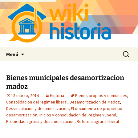
Saltar
Buscar:
Menú
al
contenido
Bienes municipales desamortizacion
madoz
18 marzo, 2014
Historia
Bienes propios y comunales
,
Consolidacion del regimen liberal
,
Desamortizacion de Madoz
,
Desvinculación y desamortización
,
El documento de propiedad
desamortización
,
Inicios y consolidacion del regimen liberal
,
Propiedad agraria y desamortizacion
,
Reforma agraria liberal