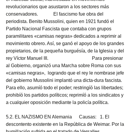
revolucionarios que asustaron a los sectores más
conservadores. El fascismo fue obra del
periodista. Benito Mussolini, quien en 1921 fundó el
Partido Nacional Fascista que contaba con grupos
paramilitares «camisas negras» dedicados a reprimir al
movimiento obrero. Así, se ganó el apoyo de los grandes
propietarios, de la pequeña burguésía, de la Iglesia y del
rey Víctor Manuel III. Para presionar
al Gobierno, organizó una Marcha sobre Roma con sus
«camisas negras», logrando que el rey le nombrase jefe
del gobierno Mussolini implantó una dicta-dura fascista.
Para ello, asumíó todo el poder; restringíó las libertades;
prohibíó los partidos políticos; reprimíó a los sindicatos y
a cualquier oposición mediante la policía política.
5.2. EL NAZISMO EN Alemania Causas: 1. El
descontento existente en la República de Weimar. Por la
humillación sufrida en el tratado de Versalles.