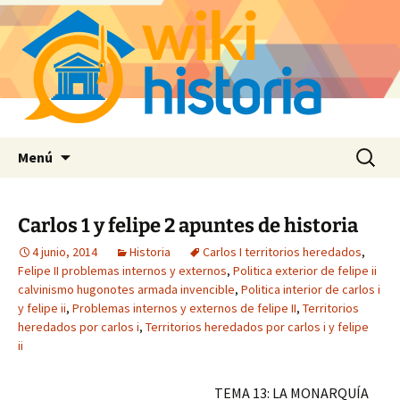
Saltar
Buscar:
Menú
al
contenido
Carlos 1 y felipe 2 apuntes de historia
4 junio, 2014
Historia
Carlos I territorios heredados
,
Felipe II problemas internos y externos
,
Politica exterior de felipe ii
calvinismo hugonotes armada invencible
,
Politica interior de carlos i
y felipe ii
,
Problemas internos y externos de felipe II
,
Territorios
heredados por carlos i
,
Territorios heredados por carlos i y felipe
ii
TEMA 13: LA MONARQUÍA