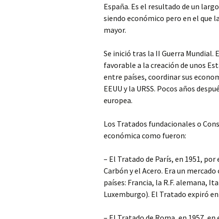
España. Es el
resultado de un larg
siendo económico pero en el que la 
mayor.
Se inició tras la II Guerra Mundial
favorable a la creación de unos Es
entre países, coordinar sus econom
EEUU y la URSS. Pocos años despué
europea.
Los Tratados fundacionales o Const
económica como fueron:
– El Tratado de París, en 1951, po
Carbón y el Acero. Era un mercado
países: Francia, la R.F. alemana, Ita
Luxemburgo). El Tratado expiró en 
– El Tratado de Roma, en 1957, en 