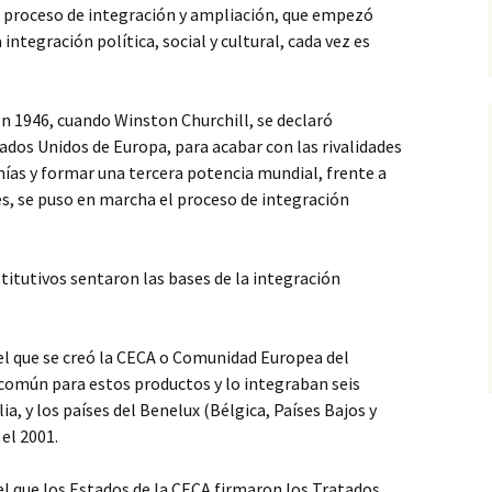
o proceso de integración y ampliación, que empezó
integración política, social y cultural, cada vez es
. En 1946, cuando Winston Churchill, se declaró
tados Unidos de Europa, para acabar con las rivalidades
ías y formar una tercera potencia mundial, frente a
s, se puso en marcha el proceso de integración
itutivos sentaron las bases de la integración
r el que se creó la CECA o Comunidad Europea del
 común para estos productos y lo integraban seis
lia, y los países del Benelux (Bélgica, Países Bajos y
el 2001.
el que los Estados de la CECA firmaron los Tratados