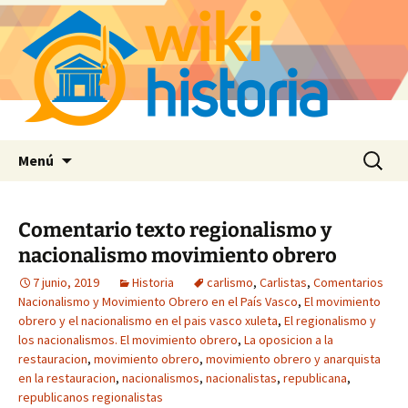
Saltar
Buscar:
Menú
al
contenido
Comentario texto regionalismo y
nacionalismo movimiento obrero
7 junio, 2019
Historia
carlismo
,
Carlistas
,
Comentarios
Nacionalismo y Movimiento Obrero en el País Vasco
,
El movimiento
obrero y el nacionalismo en el pais vasco xuleta
,
El regionalismo y
los nacionalismos. El movimiento obrero
,
La oposicion a la
restauracion
,
movimiento obrero
,
movimiento obrero y anarquista
en la restauracion
,
nacionalismos
,
nacionalistas
,
republicana
,
republicanos regionalistas