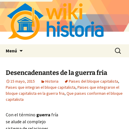
Saltar
Buscar:
Menú
al
contenido
Desencadenantes de la guerra fria
15 mayo, 2015
Historia
Paises del bloque capitalista
,
Paises que integran el bloque capitalista
,
Paises que integraron el
bloque capitalista en la guerra fria
,
Que paises conforman el bloque
capitalista
Con el término
guerra
fría
se alude al complejo
sistema de relaciones