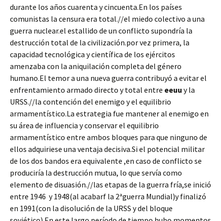
durante los años cuarenta y cincuenta.En los países
comunistas la censura era total.//el miedo colectivo a una
guerra nuclear.el estallido de un conflicto supondría la
destrucción total de la civilización.por vez primera, la
capacidad tecnológica y científica de los ejércitos
amenzaba con la aniquilación completa del género
humano.El temor a una nueva guerra contribuyó a evitar el
enfrentamiento armado directo y total entre
eeuu
y la
URSS.//la contención del enemigo y el equilibrio
armamentístico.La estrategia fue mantener al enemigo en
su área de influencia y conservar el equilibrio
armamentístico entre ambos bloques para que ninguno de
ellos adquiriese una ventaja decisiva.Si el potencial militar
de los dos bandos era equivalente ,en caso de conflicto se
produciría la destrucción mutua, lo que servía como
elemento de disuasión.//las etapas de la guerra fría,se inició
entre 1946 y 1948(al acabarf la 2ªguerra Mundial)y finalizó
en 1991(con la disolución de la URSS y del bloque
soviético).En este largo período de tiempo hubo momentos