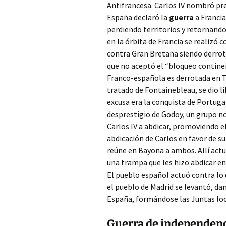
Antifrancesa.
Carlos IV nombró pre
España declaró la
guerra
a Francia
perdiendo territorios y retornando
en la órbita de Francia se realizó 
contra Gran Bretaña siendo derrota
que no aceptó el “bloqueo continen
Franco-española es derrotada en Tr
tratado de Fontainebleau, se dio li
excusa era la conquista de Portug
desprestigio de Godoy, un grupo n
Carlos IV a abdicar, promoviendo e
abdicación de Carlos en favor de su
reúne en Bayona a ambos. Allí actu
una trampa que les hizo abdicar en
El pueblo español actuó contra lo 
el pueblo de Madrid se levantó, d
España, formándose las Juntas loc
Guerra de independenc