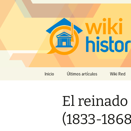
Saltar
Inicio
Últimos artículos
Wiki Red
al
contenido
El reinado 
(1833-1868