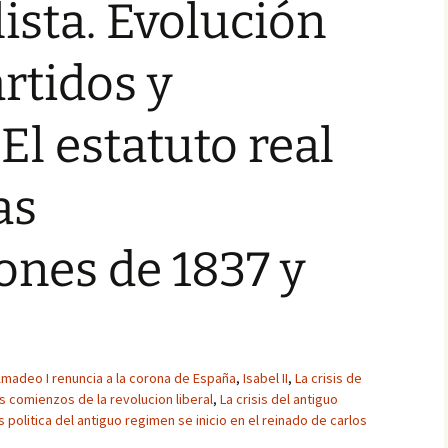
lista. Evolución
artidos y
 El estatuto real
as
ones de 1837 y
madeo I renuncia a la corona de España
,
Isabel II
,
La crisis de
os comienzos de la revolucion liberal
,
La crisis del antiguo
is politica del antiguo regimen se inicio en el reinado de carlos