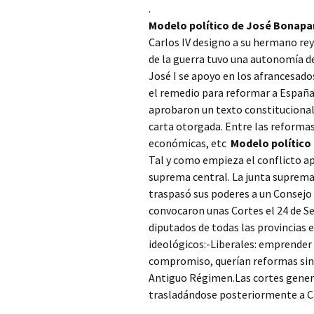
.
Modelo político de José Bonapa
Carlos IV designo a su hermano rey 
de la guerra tuvo una autonomía d
José I se apoyo en los afrancesados
el remedio para reformar a España.
aprobaron un texto constitucional 
carta otorgada. Entre las reformas 
económicas, etc
Modelo político n
Tal y como empieza el conflicto ap
suprema central­. La junta suprema 
traspasó sus poderes a un Consejo d
convocaron unas Cortes el 24 de Se
diputados de todas las provincias 
ideológicos:-Liberales: emprender 
compromiso, querían reformas sin r
Antiguo Régimen.Las cortes genera
trasladándose posteriormente a Cád