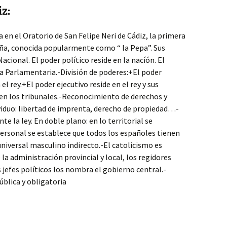
z:
 en el Oratorio de San Felipe Neri de Cádiz, la primera
aña, conocida popularmente como “ la Pepa”. Sus
acional. El poder político reside en la nacíón. El
a Parlamentaria.-División de poderes:+El poder
 el rey.+El poder ejecutivo reside en el rey y sus
e en los tribunales.-Reconocimiento de derechos y
viduo: libertad de imprenta, derecho de propiedad…-
e la ley. En doble plano: en lo territorial se
 personal se establece que todos los españoles tienen
 universal masculino indirecto.-El catolicismo es
 la administración provincial y local, los regidores
s jefes políticos los nombra el gobierno central.-
blica y obligatoria