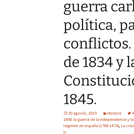
guerra car
política, p
conflictos.
de 1834 y l
Constituci
1845.
30 agosto, 2019
Historia
A
1808. la guerra de la independencia y l
regimen en españa (1788-1874)
,
La cris
iv