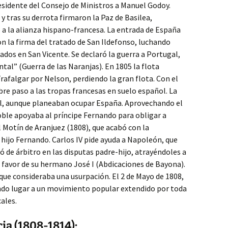
sidente del Consejo de Ministros a Manuel Godoy.
 y tras su derrota firmaron la Paz de Basilea,
 a la alianza hispano-francesa. La entrada de España
con la firma del tratado de San Ildefonso, luchando
dos en San Vicente. Se declaró la guerra a Portugal,
tal” (Guerra de las Naranjas). En 1805 la flota
afalgar por ­Nelson, perdiendo la gran flota. Con el
bre paso a las tropas francesas en suelo español. La
al, aunque planeaban ocupar España. Aprovechando el
oble apoyaba al príncipe Fernando para obligar a
l Motín de Aranjuez (1808), que acabó con la
 hijo Fernando. Carlos IV pide ayuda a Napoleón, que
ó de árbitro en las disputas padre-hijo, atrayéndoles a
 favor de su hermano José I (Abdicaciones de Bayona).
que consideraba una usurpación. El 2 de Mayo de 1808,
ando lugar a un movimiento popular extendido por toda
ales.
ia (1808-1814):