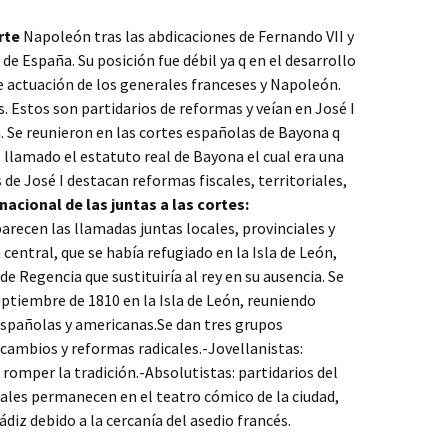
rte
Napoleón tras las abdicaciones de Fernando VII y
de España. Su posición fue débil ya q en el desarrollo
e actuación de los generales franceses y Napoleón.
. Estos son partidarios de reformas y veían en José I
 Se reunieron en las cortes españolas de Bayona q
llamado el estatuto real de Bayona el cual era una
de José I destacan reformas fiscales, territoriales,
acional de las juntas a las cortes:
arecen las llamadas juntas locales, provinciales y
central, que se había refugiado en la Isla de León,
e Regencia que sustituiría al rey en su ausencia. Se
ptiembre de 1810 en la Isla de León, reuniendo
españolas y americanas.Se dan tres grupos
cambios y reformas radicales.-Jovellanistas:
omper la tradición.-Absolutistas: partidarios del
les permanecen en el teatro cómico de la ciudad,
iz debido a la cercanía del asedio francés.