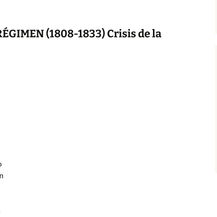
GIMEN (1808-1833) Crisis de la
o
un
n