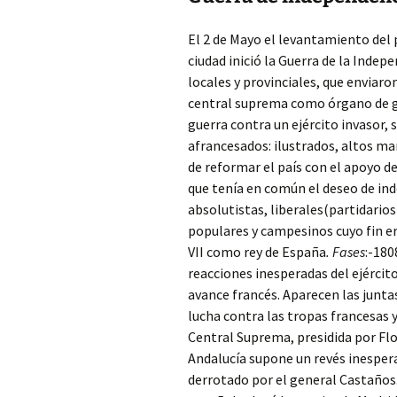
El 2 de Mayo el levantamiento del 
ciudad inició la Guerra de la Inde
locales y provinciales, que enviar
central suprema como órgano de go
guerra contra un ejército invasor, 
afrancesados: ilustrados, altos ma
de reformar el país con el apoyo d
que tenía en común el deseo de ind
absolutistas, liberales(partidario
populares y campesinos cuyo fin er
VII como rey de España
. Fases
:-180
reacciones inesperadas del ejércit
avance francés. Aparecen las juntas
lucha contra las tropas francesas 
Central Suprema, presidida por Flo
Andalucía supone un revés inespera
derrotado por el general Castaños. 