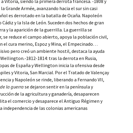
 a Vitoria, siendo la primera derrota francesa. -1808 y
la Grande Armée, avanzando hacia el sur sin casi
spañol es derrotado en la batalla de Ocaña. Napoleón
o Cádiz y la Isla de León. Suceden dos hechos de gran
a y la aparición de la guerrilla. La guerrilla se
r, se reduce el campo abierto, apoya la población civil,
an el cura merino, Espoz y Mina, el Empecinado…
sivo pero creó un ambiente hostil, destaca la ayuda
 Wellington.-1812-1814: tras la derrota en Rusia,
opas de España y Wellington inicia la ofensiva desde
iles y Vitoria, San Marcial. Por el Tratado de Valençay
dencia y Napoleón se rinde, liberando a Fernando VII,
 de la guerra
se dejaron sentir en la península y
rucción de la agricultura y ganadería, desaparecen
lita el comercio y desaparece el Antiguo Régimen y
 la independencia de las colonias americanas