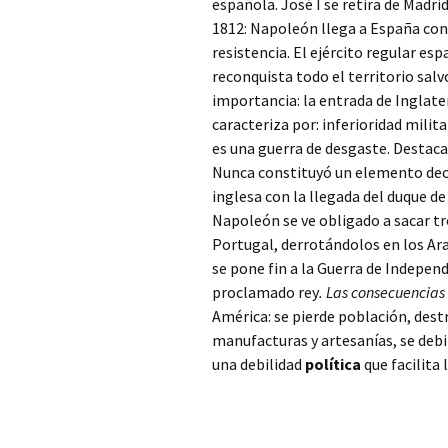
española. José I se retira de Madrid
1812: Napoleón llega a España con 
resistencia. El ejército regular e
reconquista todo el territorio salv
importancia: la entrada de Inglaterr
caracteriza por: inferioridad milita
es una guerra de desgaste. Destac
Nunca constituyó un elemento deci
inglesa con la llegada del duque de
Napoleón se ve obligado a sacar tr
Portugal, derrotándolos en los Arap
se pone fin a la Guerra de Indepen
proclamado rey
. Las consecuencias
América: se pierde población, dest
manufacturas y artesanías, se debi
una debilidad
política
que facilita