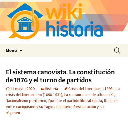
Saltar
Buscar:
Menú
al
contenido
El sistema canovista. La constitución
de 1876 y el turno de partidos
11 mayo, 2020
Historia
Crisis del liberalismo 1898 -
,
La
crisis del liberanismo (1898-1931)
,
La restauracion de alfonso XII
,
Nacionalismo periferico
,
Que fue el partido liberal xuleta
,
Relacion
entre caciquismo y sufragio censitario
,
Restauración y su
régimen