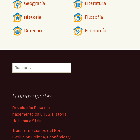
Geografía
Literatura
Historia
Filosofía
Derecho
Economía
Buscar:
Últimos aportes
Revolución Rusa e o
nacemento da URSS: Historia
de Lenin a Stalin
Transformaciones del Perú:
Evolución Política, Económica y