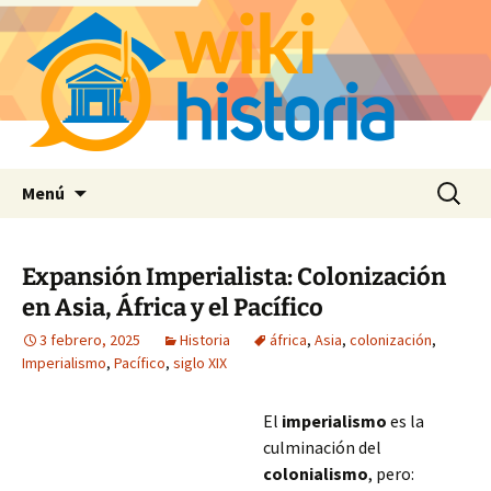
Saltar
Buscar:
Menú
al
contenido
Expansión Imperialista: Colonización
en Asia, África y el Pacífico
3 febrero, 2025
Historia
áfrica
,
Asia
,
colonización
,
Imperialismo
,
Pacífico
,
siglo XIX
El
imperialismo
es la
culminación del
colonialismo
, pero: