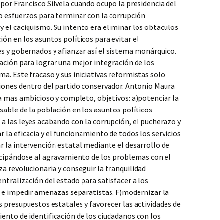
por Francisco Silvela cuando ocupo la presidencia del
o esfuerzos para terminar con la corrupción
 y el caciquismo. Su intento era eliminar los obtaculos
ón en los asuntos políticos para evitar el
 y gobernados y afianzar así el sistema monárquico.
ación para lograr una mejor integración de los
ma. Este fracaso y sus iniciativas reformistas solo
siones dentro del partido conservador. Antonio Maura
a mas ambicioso y completo, objetivos: a)potenciar la
nsable de la población en los asuntos políticos
 a las leyes acabando con la corrupción, el pucherazo y
ar la eficacia y el funcionamiento de todos los servicios
ar la intervención estatal mediante el desarrollo de
icipándose al agravamiento de los problemas con el
a revolucionaria y conseguir la tranquilidad
ntralización del estado para satisfacer a los
a e impedir amenazas separatistas. F)modernizar la
 presupuestos estatales y favorecer las actividades de
iento de identificación de los ciudadanos con los