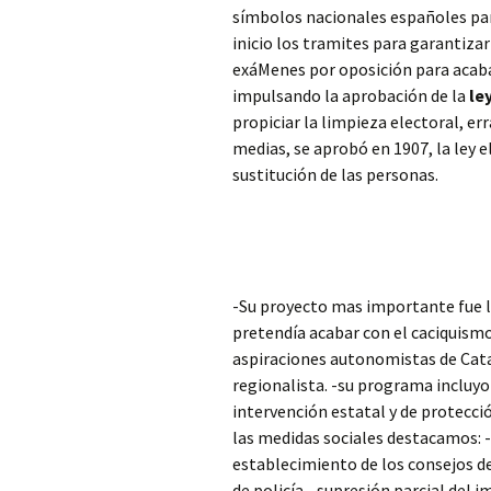
símbolos nacionales españoles par
inicio los tramites para garantizar
exáMenes por oposición para acaba
impulsando la aprobación de la
le
propiciar la limpieza electoral, err
medias, se aprobó en 1907, la ley e
sustitución de las personas.
-Su proyecto mas importante fue la
pretendía acabar con el caciquismo.
aspiraciones autonomistas de Catal
regionalista. -su programa incluy
intervención estatal y de protecci
las medidas sociales destacamos: -c
establecimiento de los consejos de
de policía. -supresión parcial del