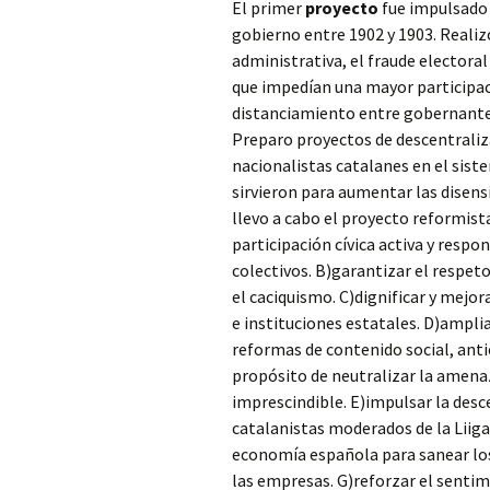
El primer
proyecto
fue impulsado 
gobierno entre 1902 y 1903. Realiz
administrativa, el fraude electoral
que impedían una mayor participaci
distanciamiento entre gobernantes
Preparo proyectos de descentraliz
nacionalistas catalanes en el siste
sirvieron para aumentar las disen
llevo a cabo el proyecto reformist
participación cívica activa y respo
colectivos. B)garantizar el respeto
el caciquismo. C)dignificar y mejor
e instituciones estatales. D)ampli
reformas de contenido social, ant
propósito de neutralizar la amenaz
imprescindible. E)impulsar la desce
catalanistas moderados de la Liig
economía española para sanear los
las empresas. G)reforzar el sentim