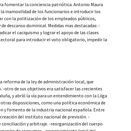
a fomentar la conciencia patriótica. Antonio Maura
 la inamovilidad de los funcionarios e introducir los
r con la politización de los empleados públicos,
y
de descanso dominical. Medidas mas destacadas: -
adicar el caciquismo y lograr el apoyo de las clases
lectoral para introducir el voto obligatorio, impedir la
 reforma de la ley de administración local, que
 -otro de sus objetivos era satisfacer las crecientes
uña, y abríó la vía para un entendimiento con la Liiga
o otras disposiciones, como una política económica de
ón y fomento de la industria nacional española. Entre
reación del instituto nacional de previsión. -
 conciliación y arbitraje. -reorganización del cuerpo
 impuesto de consumos. -reconocimiento legal del