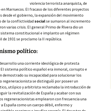
violencia terrorista anarquista, de
o en Marruecos. El fracaso de los diferentes
proyectos
s desde el gobierno, la expansión del movimiento
 de la conflictividad
social
se sumaron al incremento
eron varias crisis. El general Primo de Rivera dio un
el sistema constitucional e implanto un régimen
il de 1931 se proclamo la II república.
nismo político:
e desarrollo una corriente ideológica de protesta
 El sistema político español era inmoral, corrupto e
an demostrado su incapacidad para solucionar los
 regeneracionista se distinguíó por poseer un
otico, utópico y arbitrista reclamaba la introducción de
guir la revitalización de España y acabar con sus
 los regeneracionistas emplearon con frecuencia una
r a España como un cuerpo débil, enfermo y
indible reanimar e insuflar energía. El desastre de