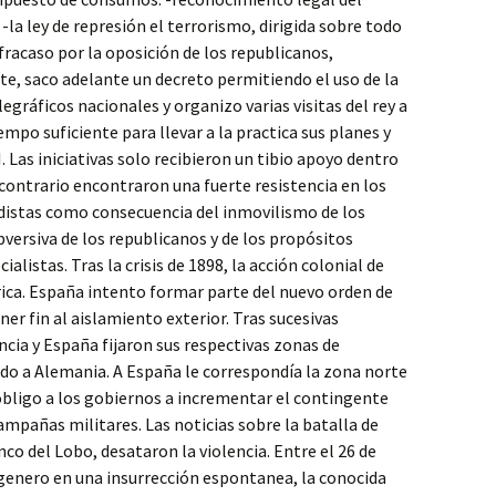
 -la ley de represión el terrorismo, dirigida sobre todo
fracaso por la oposición de los republicanos,
arte, saco adelante un decreto permitiendo el uso de la
legráficos nacionales y organizo varias visitas del rey a
mpo suficiente para llevar a la practica sus planes y
. Las iniciativas solo recibieron un tibio apoyo dentro
 contrario encontraron una fuerte resistencia en los
rdistas como consecuencia del inmovilismo de los
ubversiva de los republicanos y de los propósitos
ialistas. Tras la crisis de 1898, la acción colonial de
rica. España intento formar parte del nuevo orden de
ner fin al aislamiento exterior. Tras sucesivas
cia y España fijaron sus respectivas zonas de
do a Alemania. A España le correspondía la zona norte
o obligo a los gobiernos a incrementar el contingente
campañas militares. Las noticias sobre la batalla de
co del Lobo, desataron la violencia. Entre el 26 de
degenero en una insurrección espontanea, la conocida