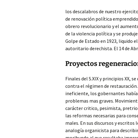
los descalabros de nuestro ejercit
de renovación política emprendido
obrero revolucionario y el aumento
de la violencia política y se produj
Golpe de Estado en 1923, liquido 
autoritario derechista. El 14 de Abr
Proyectos regeneracio
Finales del S.XIX y principios XX, s
contra el régimen de restauración.
ineficiente, los gobernantes habí
problemas mas graves. Movimiento
carácter critico, pesimista, pretri
las reformas necesarias para conse
males. En sus discursos y escritos
analogía organicista para describi
moribundo al que resultaba impresc