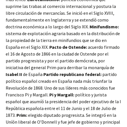
suprime las trabas al comercio internacional y postura la
libre circulación de mercancías. Se inició en el Siglo XVIII,
fundamentalmente en Inglaterra y se extendíó como
doctrina económica a lo largo del Siglo XIX.
Minifundismo:
sistema de explotación agraria basado en la distribución de
la propiedad de la tierra en minifundios que se dio en
España en el Siglo XIX.
Pacto de Ostende:
acuerdo firmado
el 16 de Agosto de 1866 en la ciudad de Ostende por el
partido progresista y por el partido demócrata, por
iniciativa del general Prim para derribar la monarquía de
Isabel II
de España
Partido republicano federal:
partido
político español creado en España nada más triunfar la
Revolución de 1868. Uno de sus líderes más conocidos fue
Francisco Pi y Margall.
Pi y Margall:
político y jurista
español que asumíó la presidencia del poder ejecutivo de la I
República española entre el 11 de Junio y el 18 de Julio de
1873.
Prim:
elegido diputado progresista. Se integró en la
Uníón liberal de O’Donnell y fue jefe de gobierno y principal