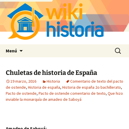
Saltar
Buscar:
Menú
al
contenido
Chuletas de historia de España
19 marzo, 2016
Historia
Comentario de texto del pacto
de ostende
,
Historia de españa
,
Historia de españa 2o bachillerato
,
Pacto de ostende
,
Pacto de ostende comentario de texto
,
Que hizo
inviable la monarquía de amadeo de Saboyá
Amadeo de Saboyá: