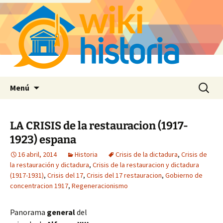
Saltar
Buscar:
Menú
al
contenido
LA CRISIS de la restauracion (1917-
1923) espana
16 abril, 2014
Historia
Crisis de la dictadura
,
Crisis de
la restauración y dictadura
,
Crisis de la restauracion y dictadura
(1917-1931)
,
Crisis del 17
,
Crisis del 17 restauracion
,
Gobierno de
concentracion 1917
,
Regeneracionismo
Panorama
general
del