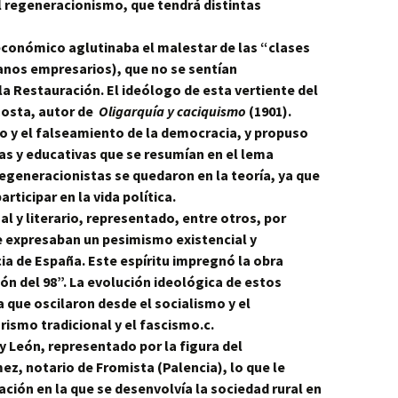
al regeneracionismo, que tendrá distintas
 económico
aglutinaba el malestar de las “clases
nos empresarios), que no se sentían
a Restauración. El ideólogo de esta vertiente del
Costa, autor de
Oligarquía y caciquismo
(1901).
co y el falseamiento de la democracia, y propuso
s y educativas que se resumían en el lema
egeneracionistas se quedaron en la teoría, ya que
rticipar en la vida política.
l y literario
, representado, entre otros, por
 expresaban un pesimismo existencial y
ia de España. Este espíritu impregnó la obra
ión del 98”. La evolución ideológica de estos
a que oscilaron desde el socialismo y el
ismo tradicional y el fascismo.
c
.
y León,
representado por la figura del
z, notario de Fromista (Palencia), lo que le
ación en la que se desenvolvía la sociedad rural en