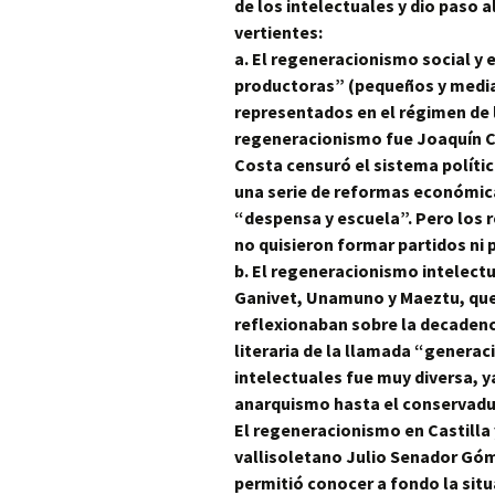
de los intelectuales y dio paso 
vertientes:
a. El regeneracionismo social y
productoras” (pequeños y media
representados en el régimen de l
regeneracionismo fue Joaquín 
Costa censuró el
sistema
políti
una serie de reformas económica
“despensa y escuela”. Pero los r
no quisieron formar partidos ni pa
b. El regeneracionismo intelectua
Ganivet, Unamuno y Maeztu, que
reflexionaban sobre la decadenc
literaria de la llamada “generac
intelectuales fue muy diversa, y
anarquismo hasta el conservadur
El regeneracionismo en Castilla 
vallisoletano Julio Senador Góme
permitió conocer a fondo la situ