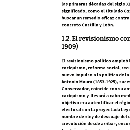
las primeras décadas del siglo X
significado, como el titulado
Ca
buscar un remedio eficaz contra
concreto Castilla y León.
1.2. El revisionismo c
1909)
El revisionismo político empleó
caciquismo, reforma social, rec
nuevo impulso a la política de l
Antonio Maura
(1853-1925), suces
Conservador, coincide con su ant
caciquismo y llevará a cabo med
objetivo era autentificar el ré
electoral con la proyectada Ley 
nombre de «ley de descuaje del c
«revolución desde arriba», encon