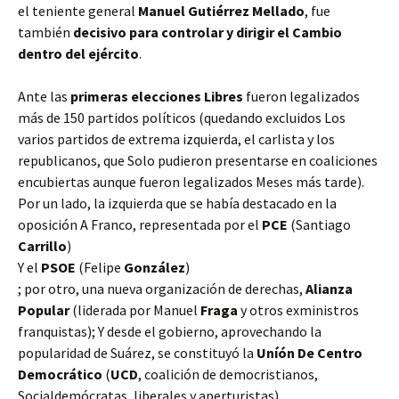
el teniente general
Manuel Gutiérrez Mellado
, fue
también
decisivo para controlar y dirigir el Cambio
dentro del ejército
.
Ante las
primeras elecciones Libres
fueron legalizados
más de 150 partidos políticos (quedando excluidos Los
varios partidos de extrema izquierda, el carlista y los
republicanos, que Solo pudieron presentarse en coaliciones
encubiertas aunque fueron legalizados Meses más tarde).
Por un lado, la izquierda que se había destacado en la
oposición A Franco, representada por el
PCE
(Santiago
Carrillo
)
Y el
PSOE
(Felipe
González
)
; por otro, una nueva organización de derechas,
Alianza
Popular
(liderada por Manuel
Fraga
y otros exministros
franquistas); Y desde el gobierno, aprovechando la
popularidad de Suárez, se constituyó la
Uníón De Centro
Democrático
(
UCD
, coalición de democristianos,
Socialdemócratas, liberales y aperturistas).