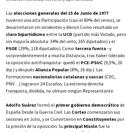
Las
elecciones generales del 15 de Junio de 1977
tuvieron una alta Participación (casi el 80% del censo), se
desarrollaron sin incidentes y dieron Como resultado un
claro bipartidismo
entre la
UCD
(partido más Votado, pero
sin mayoría absoluta: 34% del voto, 165 diputados) y el
PSOE
(29%, 118 diputados). Como
tercera fuerza
–y
sorprendentemente a mucha Distancia, tras haber liderado
la oposición antifranquista- quedó el
PCE-PSUC
(9,5%, 20
dip.) y después
Alianza Popular
(8%, 16 dip.). Las
Formaciones
nacionalistas catalanas y vascas
(CDC,
PNV…) lograron 24 Escaños. La extrema derecha
franquista, dividida, no obtuvo ningún Representante.
Adolfo Suárez
formó el
primer gobierno democrático
de
España Desde la Guerra Civil. Las
Cortes
comenzaron sus
sesiones en Julio, y se Convirtieron en
Constituyentes
por
la presión de la oposición. Su
principal Misión
fue la