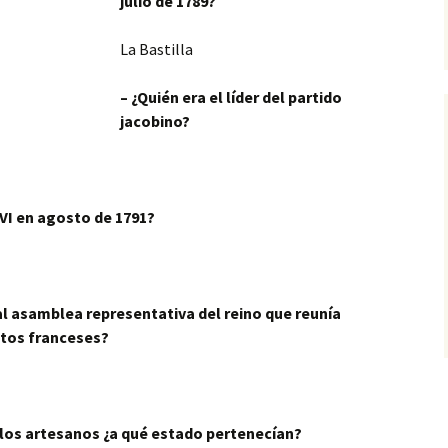
julio de 1789?
La Bastilla
– ¿Quién era el líder del partido
jacobino?
XVI en agosto de 1791?
al asamblea representativa del reino que reunía
ntos franceses?
los artesanos ¿a qué estado pertenecían?