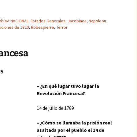
bleA NACIONAL
,
Estados Generales
,
Jacobinos
,
Napoleon
uciones de 1820
,
Robespierre
,
Terror
rancesa
as
– ¿En qué lugar tuvo lugar la
Revolución Francesa?
14 de julio de 1789
– ¿Cómo se llamaba la prisión real
asaltada por el pueblo el 14 de