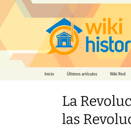
Saltar
Inicio
Últimos artículos
Wiki Red
al
contenido
La Revoluc
las Revolu