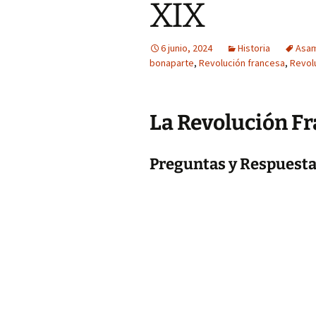
XIX
6 junio, 2024
Historia
Asam
bonaparte
,
Revolución francesa
,
Revol
La Revolución F
Preguntas y Respuest