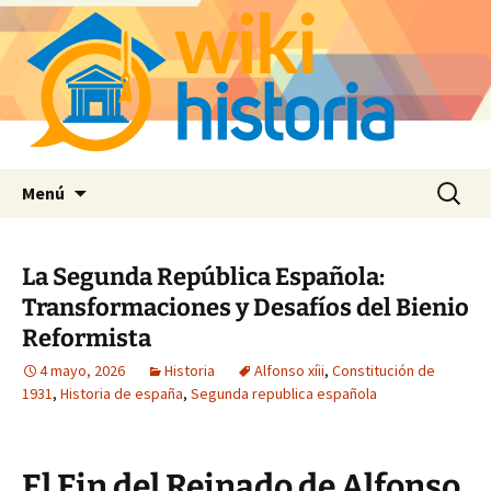
Saltar
Buscar:
Menú
al
contenido
La Segunda República Española:
Transformaciones y Desafíos del Bienio
Reformista
4 mayo, 2026
Historia
Alfonso xíii
,
Constitución de
1931
,
Historia de españa
,
Segunda republica española
El Fin del Reinado de Alfonso