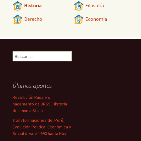
Historia
Filosofía
Derecho
Economía
Buscar:
Últimos aportes
Revolución Rusa e o
nacemento da URSS: Historia
de Lenin a Stalin
Transformaciones del Perú:
Evolución Política, Económica y
Social desde 1990 hasta Hoy