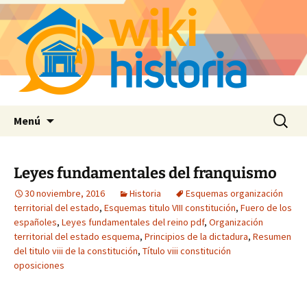
Saltar
Buscar:
Menú
al
contenido
Leyes fundamentales del franquismo
30 noviembre, 2016
Historia
Esquemas organización
territorial del estado
,
Esquemas titulo VIII constitución
,
Fuero de los
españoles
,
Leyes fundamentales del reino pdf
,
Organización
territorial del estado esquema
,
Principios de la dictadura
,
Resumen
del titulo viii de la constitución
,
Título viii constitución
oposiciones