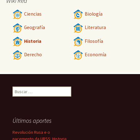
Wiki Red
Ciencias
Biología
Geografía
Literatura
Historia
Filosofía
Derecho
Economía
Buscar:
Últimos aportes
Revolución Rusa e o
nacemento da URSS: Historia