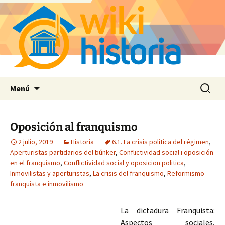
Saltar
Buscar:
Menú
al
contenido
Oposición al franquismo
2 julio, 2019
Historia
6.1. La crisis política del régimen
,
Aperturistas partidarios del búnker
,
Conflictividad social i oposición
en el franquismo
,
Conflictividad social y oposicion politica
,
Inmovilistas y aperturistas
,
La crisis del franquismo
,
Reformismo
franquista e inmovilismo
La dictadura Franquista:
Aspectos sociales,