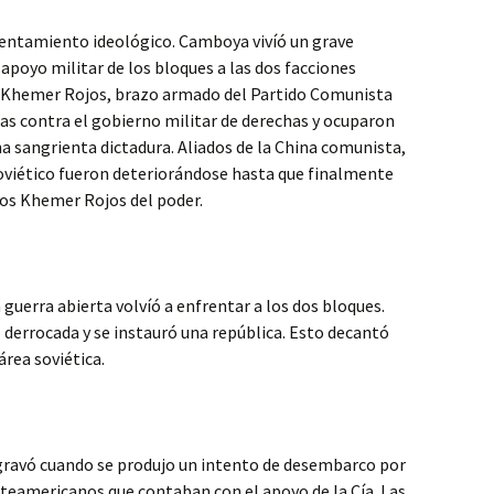
frentamiento ideológico. Camboya vivíó un grave
apoyo militar de los bloques a las dos facciones
s Khemer Rojos, brazo armado del Partido Comunista
llas contra el gobierno militar de derechas y ocuparon
na sangrienta dictadura. Aliados de la China comunista,
soviético fueron deteriorándose hasta que finalmente
los Khemer Rojos del poder.
 guerra abierta volvíó a enfrentar a los dos bloques.
 derrocada y se instauró una república. Esto decantó
área soviética.
gravó cuando se produjo un intento de desembarco por
rteamericanos que contaban con el apoyo de la Cía. Las