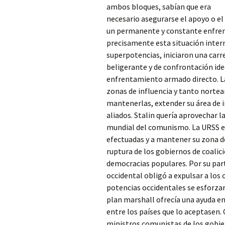
ambos bloques, sabían que era
necesario asegurarse el apoyo o e
un permanente y constante enfren
precisamente esta situación inter
superpotencias, iniciaron una car
beligerante y de confrontación ideo
enfrentamiento armado directo. La
zonas de influencia y tanto norte
mantenerlas, extender su área de i
aliados. Stalin quería aprovechar l
mundial del comunismo. La URSS es
efectuadas y a mantener su zona de 
ruptura de los gobiernos de coalic
democracias populares. Por su par
occidental obligó a expulsar a los
potencias occidentales se esforza
plan marshall ofrecía una ayuda en
entre los países que lo aceptasen. 
ministros comunistas de los gobier