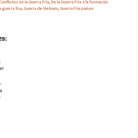
Conflictos en la Guerra Fría
,
De la Guerra Fría a la formación
 guerra fria
,
Guerra de Vietnam
,
Guerra Fría países
es:
,
el
.
a
r