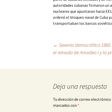
autoridades cubanas firmaron un ac
nucleares que apuntaran hacia EEU
ordenó el bloqueo naval de Cuba pa
transportaban los barcos soviéticos
Navegación
←
Sexenio democrático 1868 
el reinado de Amadeo I y la p
de
entradas
Deja una respuesta
Tu dirección de correo electrónico 
marcados con
*