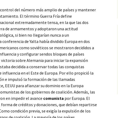
l control del número
más amplio de países y mantener
tamiento. El término Guerra Fría define
nacional extremadamente tensa, en la que las dos
rera de armamentos y adoptaron una actitud
lógica, si bien no llegarían nunca a un
 conferencia de Yalta había dividido Europa en dos
americanos como soviéticos se mostraron decididos a
nfluencia y configurar sendos bloques de países
a victoria sobre Alemania para iniciar la expansión
taba decidida a conservar todas las conquistas
influencia en el Este de Europa. Por ello propició la
ión e impulsó la formación de las llamadas
te, EEUU para afianzar su dominio en la Europa
 comunistas de los gobiernos de coalición. Además, las
ron en impedir el avance
comunista
por Europa. El
 forma de créditos y donaciones, que debían repartirse
Como condición previa, se exigía la expulsión de los
nos de coalición. La mayoría de los países