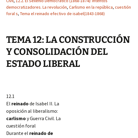
Civil
,
12.2. El Sexenio Democrático (1868-1874): Intentos
democratizadores. La revolución
,
Carlismo en la república
,
cuestión
foral s
,
Tema el reinado efectivo de isabel(1843-1868)
TEMA 12: LA CONSTRUCCIÓN
Y CONSOLIDACIÓN DEL
ESTADO LIBERAL
12.1
El
reinado
de Isabel II. La
oposición al liberalismo:
carlismo
y Guerra Civil. La
cuestión foral
Durante el
reinado de