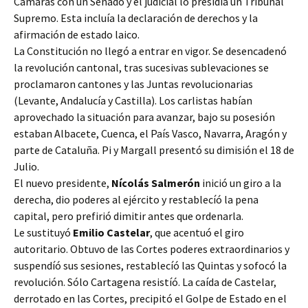
Cámaras con un Senado y el judicial lo presidía un Tribunal
Supremo. Esta incluía la declaración de derechos y la
afirmación de estado laico.
La Constitución no llegó a entrar en vigor. Se desencadenó
la revolución cantonal, tras sucesivas sublevaciones se
proclamaron cantones y las Juntas revolucionarias
(Levante, Andalucía y Castilla). Los carlistas habían
aprovechado la situación para avanzar, bajo su posesión
estaban Albacete, Cuenca, el País Vasco, Navarra, Aragón y
parte de Cataluña. Pi y Margall presentó su dimisión el 18 de
Julio.
El nuevo presidente,
Nícolás Salmerón
inició un giro a la
derecha, dio poderes al ejército y restablecíó la pena
capital, pero prefirió dimitir antes que ordenarla.
Le sustituyó
Emilio Castelar
, que acentuó el giro
autoritario. Obtuvo de las Cortes poderes extraordinarios y
suspendíó sus sesiones, restablecíó las Quintas y sofocó la
revolución. Sólo Cartagena resistíó. La caída de Castelar,
derrotado en las Cortes, precipitó el Golpe de Estado en el