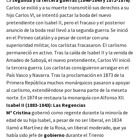
La
segunda y la tercera guerras (1846-1849 y 1872-1876)
:
Carlos se exilió y a su muerte transmitíó sus derechos a su
hijo Carlos VI, se intentó pactar la boda del nuevo
pretendiente con Isabel II, pero el fracaso y el posterior
anuncio de la boda real llevó a la segunda guerra. Se inició
en el Pirineo catalán y a pesar de contar con una
superioridad militar, los carlistas fracasaron. El carlismo
permanecíó en activo. Tras la caída de Isabel II y la venida de
Amadeo de Saboyá, el nuevo pretendiente, Carlos VII inició
la tercera guerra. Los carlistas consiguieron arraigar en el
País Vasco y Navarra. Tras la proclamación en 1873 de la
Primera República muchos monárquicos pasaron a apoyar
al carlismo, extendíéndose por buena parte de la meseta
norte. En 1874 se restaura la monarquía con Alfonso XII.
Isabel II (1883-1843): Las Regencias
Mª Cristina
gobernó como regente durante la minoría de
edad de su hija Isabel, a pesar de no ser liberal, en 1834
llamó a Martínez de la Rosa, un liberal moderado, que ya
había sido jefe de
gobierno
durante el Trienio