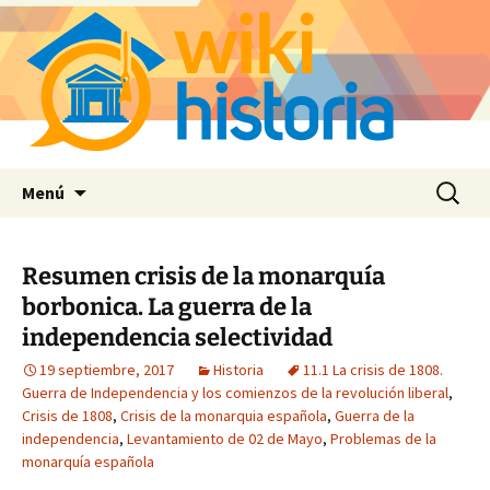
Saltar
Buscar:
Menú
al
contenido
Resumen crisis de la monarquía
borbonica. La guerra de la
independencia selectividad
19 septiembre, 2017
Historia
11.1 La crisis de 1808.
Guerra de Independencia y los comienzos de la revolución liberal
,
Crisis de 1808
,
Crisis de la monarquia española
,
Guerra de la
independencia
,
Levantamiento de 02 de Mayo
,
Problemas de la
monarquía española