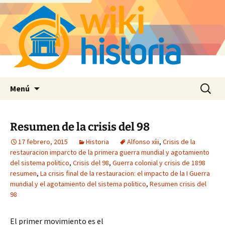
Saltar
Buscar:
Menú
al
contenido
Resumen de la crisis del 98
17 febrero, 2015
Historia
Alfonso xíii
,
Crisis de la
restauracion imparcto de la primera guerra mundial y agotamiento
del sistema politico
,
Crisis del 98
,
Guerra colonial y crisis de 1898
resumen
,
La crisis final de la restauracion: el impacto de la I Guerra
mundial y el agotamiento del sistema politico
,
Resumen crisis del
98
El primer movimiento es el