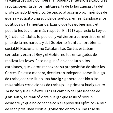
la vuelta del partido liberal al poder.-Se llevaron a cabo tres
revoluciones: la de los militares, la de la burguesía y la del
proletariado.El ejército: Se opuso al ascenso por méritos de
guerra y solicitó una subida de sueldos, enfrentándose a los
políticos parlamentarios. Exigió que los gobiernos y el
pueblo les tuvieran más respeto. En 1918 apareció la Ley del
Ejército, dándoles lo pedido, y volvieron a convertirse en el
pilar de la monarquía y del Gobierno frente al problema
social.El Nacionalismo Catalán: Las Cortes estaban
cerradas y eran el Rey y el Gobierno los encargados de
realizar las leyes. Esto no gustó en absoluto a los
catalanes, que vieron rechazara su proposición de abrir las
Cortes. De esta manera, decidieron independizarse.Huelga
de trabajadores: Hubo una
huelga
general debido a las
miserables condiciones de trabajo. La primera huelga duró
24 horas y fue un éxito. Tras el cambio del presidente de
gobierno
, se realizó otra huelga que resultó ser un
desastre ya que no contaba con el apoyo del ejército.-A raíz
de esta profunda crisis el gobierno entró en una fase de