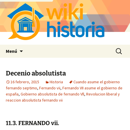
Saltar
Buscar:
Menú
al
contenido
Decenio absolutista
16 febrero, 2015
Historia
Cuando asume el gobierno
fernando septimo
,
Fernando vii
,
Fernando VII asume el gobierno de
españa
,
Gobierno absolutista de fernando Vll
,
Revolucion liberal y
reaccion absolutista fernando vii
11.3. FERNANDO vii.