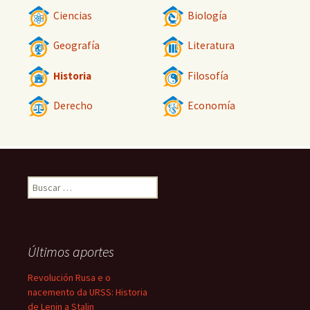
Ciencias
Biología
Geografía
Literatura
Historia
Filosofía
Derecho
Economía
Buscar:
Últimos aportes
Revolución Rusa e o
nacemento da URSS: Historia
de Lenin a Stalin