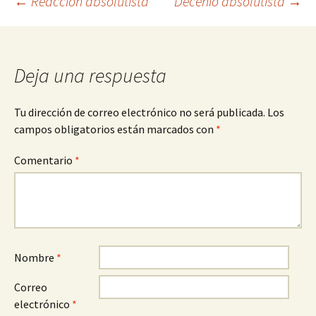
Navegación
←
Reacción absolutista
Decenio absolutista
→
de
Deja una respuesta
entradas
Tu dirección de correo electrónico no será publicada.
Los
campos obligatorios están marcados con
*
Comentario
*
Nombre
*
Correo
electrónico
*