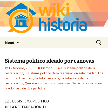
Saltar
Buscar:
Menú
al
contenido
Sistema politico ideado por canovas
15 febrero, 2015
Historia
El sistema político de la
restauración
,
El sistema politico de la restauracion selectividad
,
Los
partidos dinasticos
,
Partido dinástico
,
Partidos dinasticos
restauracion
,
Que son los partidos dinasticos
,
Sistema politico con
predominio de dos partidos
12.5 EL SISTEMA POLÍTICO
DE LA RESTAURACIÓN. El