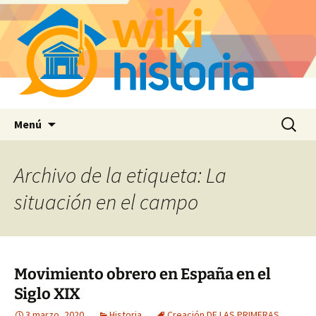
Saltar
Buscar:
Menú
al
contenido
Archivo de la etiqueta: La
situación en el campo
Movimiento obrero en España en el
Siglo XIX
3 marzo, 2020
Historia
Creación DE LAS PRIMERAS