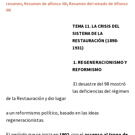
resumen
,
Resumen de alfonso XIII
,
Resumen del reinado de Alfonso
XIII
TEMA 11. LA CRISIS DEL
SISTEMA DE LA
RESTAURACIÓN (1898-
1931)
1. REGENERACIONISMO Y
REFORMISMO
El desastre del 98 mostró
las deficiencias del régimen
de la Restauración y dio lugar
a un reformismo político, basado en las ideas
regeneracionistas.
El período que se inicia en
1902
, con el
ascenso al trono de