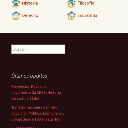
Historia
Filosofía
Derecho
Economía
Buscar:
Últimos aportes
Revolución Rusa e o
nacemento da URSS: Historia
de Lenin a Stalin
Transformaciones del Perú:
Evolución Política, Económica y
Social desde 1990 hasta Hoy