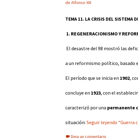
de Alfonso XIII
TEMA 11. LA CRISIS DEL SISTEMA 
1. REGENERACIONISMO Y REFO
El desastre del 98 mostró las defic
a un reformismo político, basado e
El período que se inicia en
1902
, co
concluye en
1923
, con el estableci
caracterizó por una
permanente cr
situación:
Seguir leyendo “Guerra ci
Deja un comentario