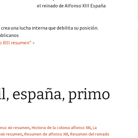
el reinado de Alfonso XIII España
crea una lucha interna que debilita su posición.
ublicanos
o XIII resumen” »
il, españa, primo
nso xiii resumen
,
Historia de la colonia alfonso XIII
,
La
xiii resumen
,
Resumen de alfonso XIII
,
Resumen del reinado