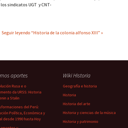
los sindicatos UGT y CNT-
r
Seguir leyendo “Historia de la colonia alfonso XIII” »
imos aportes
Wiki Historia
lución Rusa e o
Geografía e historia
mento da URSS: Historia
Historia
enin a Stalin
Historia del arte
sformaciones del Perú:
Historia y ciencias de la música
ución Política, Económica y
al desde 1990 hasta Hoy
Historia y patrimonio
damentos y