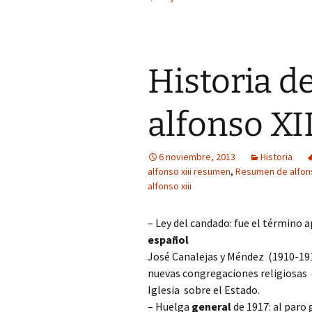
Historia de
alfonso XI
6 noviembre, 2013
Historia
alfonso xiii resumen
,
Resumen de alfons
alfonso xiii
– Ley del candado: fue el término 
español
José Canalejas y Méndez (1910-191
nuevas congregaciones religiosas e
Iglesia sobre el Estado.
– Huelga
general
de 1917: al paro