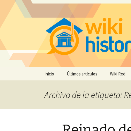
Saltar
Inicio
Últimos artículos
Wiki Red
al
contenido
Archivo de la etiqueta: R
Reinado de