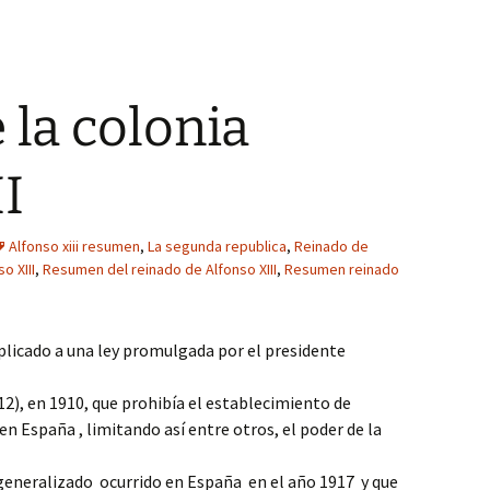
 la colonia
II
Alfonso xiii resumen
,
La segunda republica
,
Reinado de
o XIII
,
Resumen del reinado de Alfonso XIII
,
Resumen reinado
aplicado a una ley promulgada por el presidente
2), en 1910, que prohibía el establecimiento de
n España , limitando así entre otros, el poder de la
 generalizado ocurrido en España en el año 1917 y que