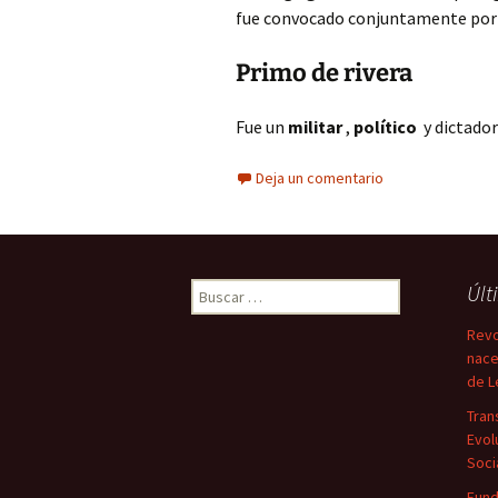
fue convocado conjuntamente por 
Primo de rivera
Fue un
militar
,
político
y dictado
Deja un comentario
Buscar:
Últ
Revo
nace
de L
Tran
Evol
Soci
Fun