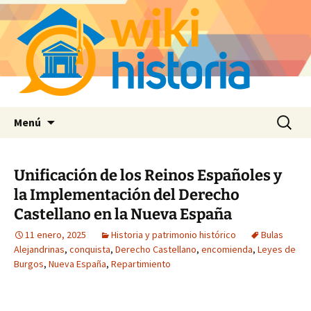
Saltar
Buscar:
Menú
al
contenido
Unificación de los Reinos Españoles y
la Implementación del Derecho
Castellano en la Nueva España
11 enero, 2025
Historia y patrimonio histórico
Bulas
Alejandrinas
,
conquista
,
Derecho Castellano
,
encomienda
,
Leyes de
Burgos
,
Nueva España
,
Repartimiento