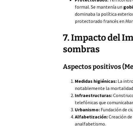
formal. Se mantenía un
gobi
dominaba la política exterior
protectorado francés en
Mar
7. Impacto del I
sombras
Aspectos positivos (Me
Medidas higiénicas:
La intr
notablemente la mortalidad
Infraestructuras:
Construcci
telefónicas que comunicaban 
Urbanismo:
Fundación de ci
Alfabetización:
Creación de 
analfabetismo.