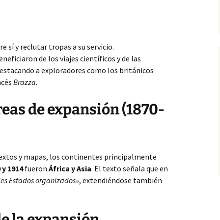
e sí y reclutar tropas a su servicio.
neficiaron de los viajes científicos y de las
destacando a exploradores como los británicos
ancés
Brazza
.
áreas de expansión (1870-
 textos y mapas, los continentes principalmente
 y 1914
fueron
África y Asia
. El texto señala que en
des Estados organizados»
, extendiéndose también
de la expansión