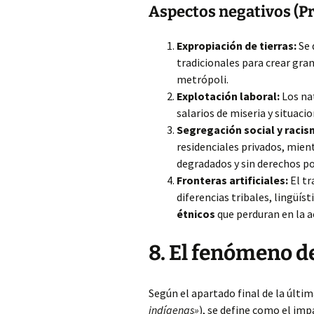
Aspectos negativos (P
Expropiación de tierras:
Se 
tradicionales para crear gra
metrópoli.
Explotación laboral:
Los nat
salarios de miseria y situaci
Segregación social y racis
residenciales privados, mien
degradados y sin derechos po
Fronteras artificiales:
El tr
diferencias tribales, lingüíst
étnicos
que perduran en la a
8. El fenómeno d
Según el apartado final de la últim
indígenas»
), se define como el imp