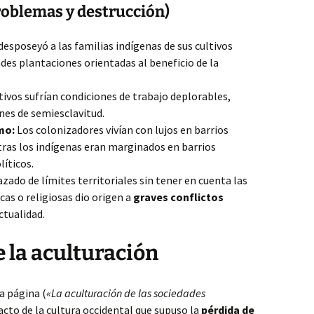
roblemas y destrucción)
desposeyó a las familias indígenas de sus cultivos
ndes plantaciones orientadas al beneficio de la
ivos sufrían condiciones de trabajo deplorables,
ones de semiesclavitud.
mo:
Los colonizadores vivían con lujos en barrios
tras los indígenas eran marginados en barrios
líticos.
azado de límites territoriales sin tener en cuenta las
icas o religiosas dio origen a
graves conflictos
ctualidad.
e la aculturación
a página (
«La aculturación de las sociedades
acto de la cultura occidental que supuso la
pérdida de