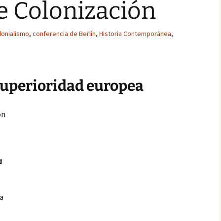
e Colonización
lonialismo
,
conferencia de Berlín
,
Historia Contemporánea
,
 superioridad europea
on
d
ca