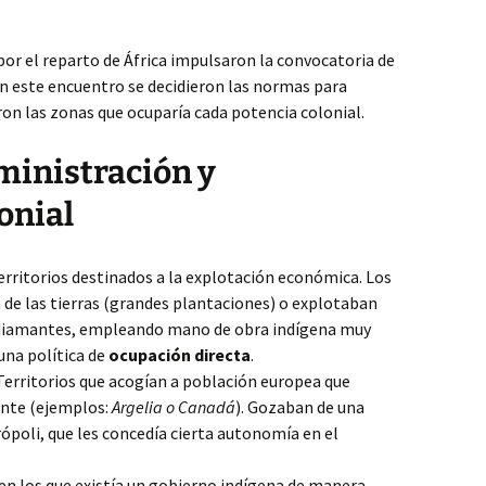
 por el reparto de África impulsaron la convocatoria de
En este encuentro se decidieron las normas para
ieron las zonas que ocuparía cada potencia colonial.
ministración y
onial
rritorios destinados a la explotación económica. Los
de las tierras (grandes plantaciones) o explotaban
y diamantes, empleando mano de obra indígena muy
una política de
ocupación directa
.
erritorios que acogían a población europea que
nte (ejemplos:
Argelia o Canadá
). Gozaban de una
rópoli, que les concedía cierta autonomía en el
en los que existía un gobierno indígena de manera