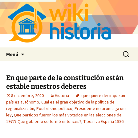
Saltar
Buscar:
Menú
al
contenido
En que parte de la constitución están
estable nuestros deberes
8 diciembre, 2020
Historia
-que quiere decir que un
país es autónomo
,
Cual es el gran objetivo de la política de
regionalización
,
Posibilismo político
,
Presidente no promulga una
ley
,
Que partidos fueron los más votados en las elecciones de
1977? Que gobierno se formó entonces?
,
Tipos iva España 1996