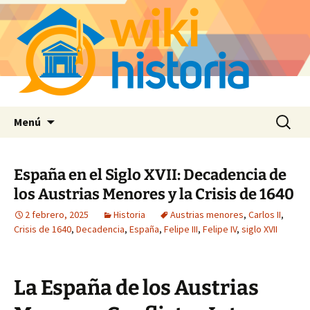
Saltar
Buscar:
Menú
al
contenido
España en el Siglo XVII: Decadencia de
los Austrias Menores y la Crisis de 1640
2 febrero, 2025
Historia
Austrias menores
,
Carlos II
,
Crisis de 1640
,
Decadencia
,
España
,
Felipe III
,
Felipe IV
,
siglo XVII
La España de los Austrias