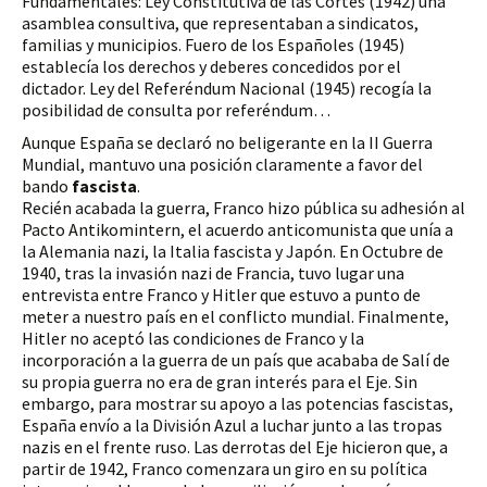
Fundamentales: Ley Constitutiva de las Cortes (1942) una 
asamblea consultiva, que representaban a sindicatos, 
familias y municipios. Fuero de los Españoles (1945) 
establecía los derechos y deberes concedidos por el 
dictador. Ley del Referéndum Nacional (1945) recogía la 
posibilidad de consulta por referéndum…
Aunque España se declaró no beligerante en la II Guerra 
Mundial, mantuvo una posición claramente a favor del 
bando 
fascista
.
Recién acabada la guerra, Franco hizo pública su adhesión al 
Pacto Antikomintern, el acuerdo anticomunista que unía a 
la Alemania nazi, la Italia fascista y Japón. En Octubre de 
1940, tras la invasión nazi de Francia, tuvo lugar una 
entrevista entre Franco y Hitler que estuvo a punto de 
meter a nuestro país en el conflicto mundial. Finalmente, 
Hitler no aceptó las condiciones de Franco y la 
incorporación a la guerra de un país que acababa de Salí de 
su propia guerra no era de gran interés para el Eje. Sin 
embargo, para mostrar su apoyo a las potencias fascistas, 
España envío a la División Azul a luchar junto a las tropas 
nazis en el frente ruso. Las derrotas del Eje hicieron que, a 
partir de 1942, Franco comenzara un giro en su política 