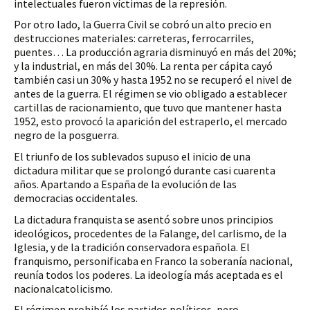
intelectuales fueron víctimas de la represión. 
Por otro lado, la Guerra Civil se cobró un alto precio en 
destrucciones materiales: carreteras, ferrocarriles, 
puentes… La producción agraria disminuyó en más del 20%; 
y la industrial, en más del 30%. La renta per cápita cayó 
también casi un 30% y hasta 1952 no se recuperó el nivel de 
antes de la guerra. El régimen se vio obligado a establecer 
cartillas de racionamiento, que tuvo que mantener hasta 
1952, esto provocó la aparición del estraperlo, el mercado 
negro de la posguerra.
El triunfo de los sublevados supuso el inicio de una 
dictadura militar que se prolongó durante casi cuarenta 
años. Apartando a España de la evolución de las 
democracias occidentales. 
La dictadura franquista se asentó sobre unos principios 
ideológicos, procedentes de la Falange, del carlismo, de la 
Iglesia, y de la tradición conservadora española. El 
franquismo, personificaba en Franco la soberanía nacional, 
reunía todos los poderes. La ideología más aceptada es el 
nacionalcatolicismo.
El régimen prohibíó los partidos políticos, pero 