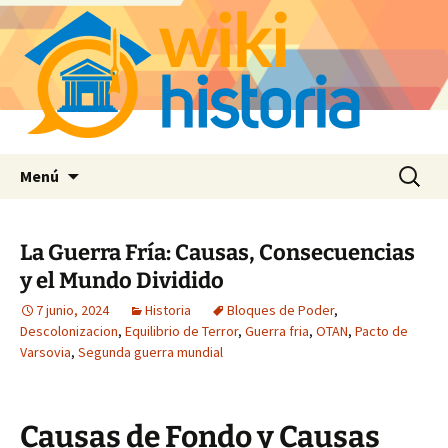
Saltar
Buscar:
Menú
al
contenido
La Guerra Fría: Causas, Consecuencias
y el Mundo Dividido
7 junio, 2024
Historia
Bloques de Poder
,
Descolonizacion
,
Equilibrio de Terror
,
Guerra fria
,
OTAN
,
Pacto de
Varsovia
,
Segunda guerra mundial
Causas de Fondo y Causas