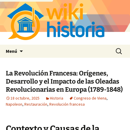
Saltar
Buscar:
Menú
al
contenido
La Revolución Francesa: Orígenes,
Desarrollo y el Impacto de las Oleadas
Revolucionarias en Europa (1789-1848)
18 octubre, 2025
Historia
Congreso de Viena
,
Napoleon
,
Restauración
,
Revolución francesa
Contexto y Causas de la