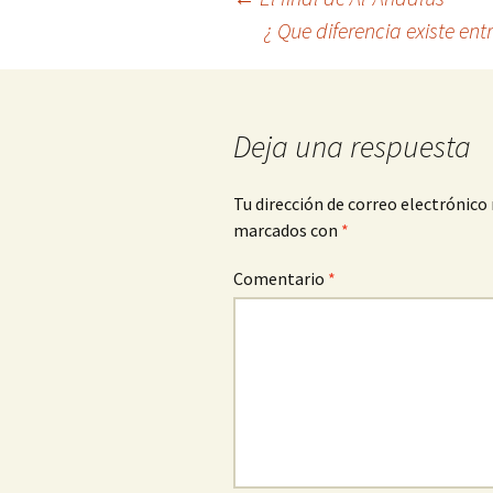
Navegación
¿ Que diferencia existe ent
de
entradas
Deja una respuesta
Tu dirección de correo electrónico 
marcados con
*
Comentario
*