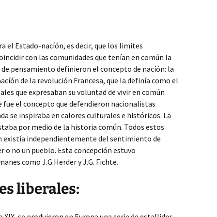
ra el Estado-nacíón, es decir, que los limites
coincidir con las comunidades que tenían en común la
 de pensamiento definieron el concepto de nacíón: la
nacíón de la revolución Francesa, que la definía como el
uales que expresaban su voluntad de vivir en común
e fue el concepto que defendieron nacionalistas
a se inspiraba en calores culturales e históricos. La
staba por medio de la historia común. Todos estos
ón existía independientemente del sentimiento de
er o no un pueblo. Esta concepción estuvo
manes como J.G.Herder y J.G. Fichte.
es liberales:
 XIX, se produjeron en Europa una serie de estallidos