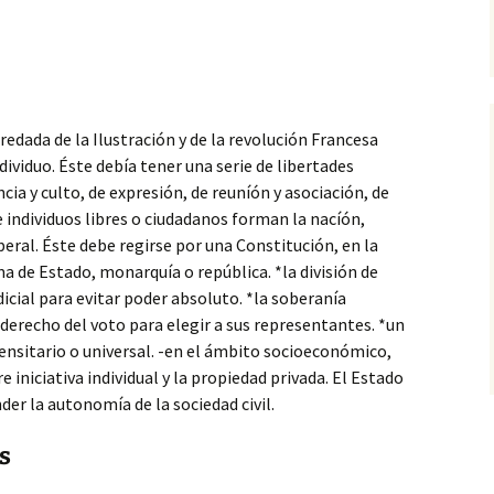
heredada
de la Ilustración y de la revolución Francesa
ividuo. Éste debía tener una serie de libertades
ia y culto, de expresión, de reuníón y asociación, de
individuos libres o ciudadanos forman la nacíón,
iberal. Éste debe regirse por una Constitución, en la
a de Estado, monarquía o república. *la división de
udicial para evitar poder absoluto. *la soberanía
 derecho del voto para elegir a sus representantes. *un
ensitario o universal. -en el ámbito socioeconómico,
re iniciativa individual y la propiedad privada. El Estado
der la autonomía de la sociedad civil.
s