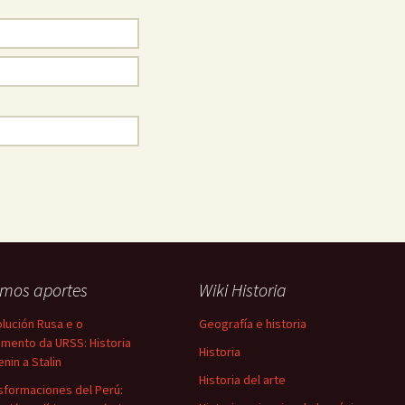
imos aportes
Wiki Historia
lución Rusa e o
Geografía e historia
mento da URSS: Historia
Historia
enin a Stalin
Historia del arte
sformaciones del Perú: