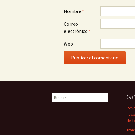
Nombre
*
Correo
electrónico
*
Web
Buscar:
Últ
Revo
nace
de L
Tran