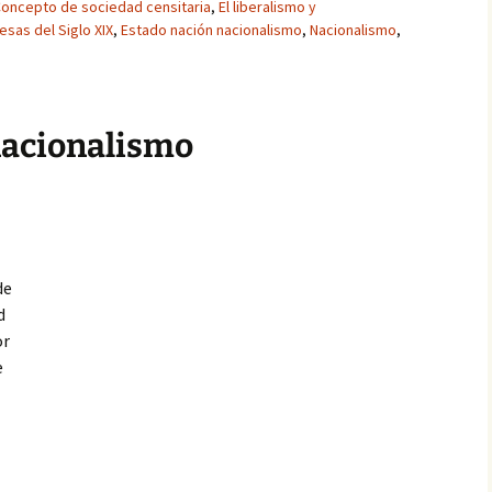
oncepto de sociedad censitaria
,
El liberalismo y
esas del Siglo XIX
,
Estado nación nacionalismo
,
Nacionalismo
,
nacionalismo
de
d
or
e