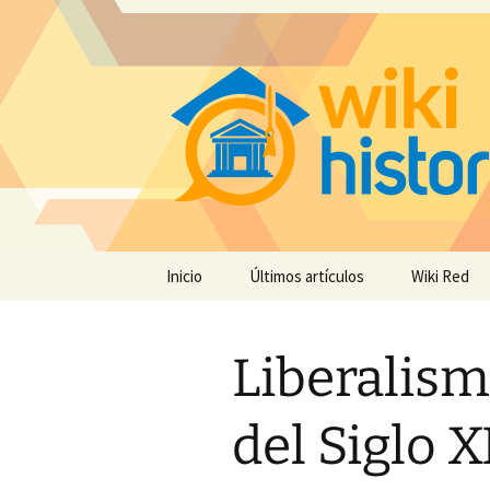
Saltar
Inicio
Últimos artículos
Wiki Red
al
contenido
Liberalism
del Siglo X