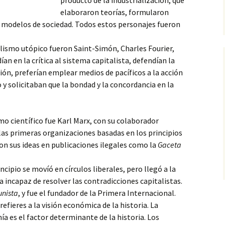
producto de la industrialización, que
elaboraron teorías, formularon
s modelos de sociedad. Todos estos personajes
fueron
alismo utópico fueron Saint-Simón, Charles Fourier,
ían en la crítica al sistema capitalista, defendían la
ción, preferían emplear medios de pacíficos a la acción
 y solicitaban que la bondad y la concordancia en la
smo científico fue Karl Marx, con su colaborador
las primeras organizaciones basadas en los principios
ron sus ideas en publicaciones ilegales como la
Gaceta
incipio se movíó en círculos liberales, pero llegó a la
a incapaz de resolver las contradicciones capitalistas.
unista
, y fue el fundador de la Primera Internacional.
efieres a la visión económica de la historia. La
ía es el factor determinante de la historia. Los