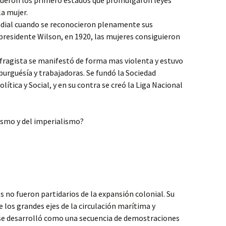
fueron los primero estados que promulgaron leyes
la mujer.
ndial cuando se reconocieron plenamente sus
presidente Wilson, en 1920, las mujeres consiguieron
ragista se manifestó de forma mas violenta y estuvo
burguésía y trabajadoras. Se fundó la Sociedad
tica y Social, y en su contra se creó la Liga Nacional
lismo y del imperialismo?
 no fueron partidarios de la expansión colonial. Su
e los grandes ejes de la circulación marítima y
a se desarrolló como una secuencia de demostraciones