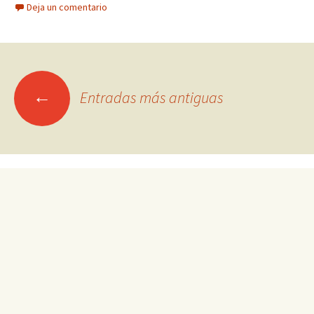
Deja un comentario
Ir
←
Entradas más antiguas
a
las
entradas