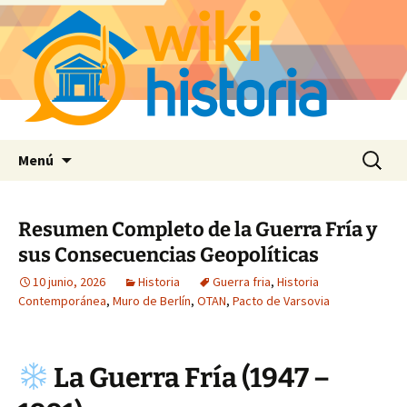
Saltar
Buscar:
Menú
al
contenido
Resumen Completo de la Guerra Fría y
sus Consecuencias Geopolíticas
10 junio, 2026
Historia
Guerra fria
,
Historia
Contemporánea
,
Muro de Berlín
,
OTAN
,
Pacto de Varsovia
La Guerra Fría (1947 –