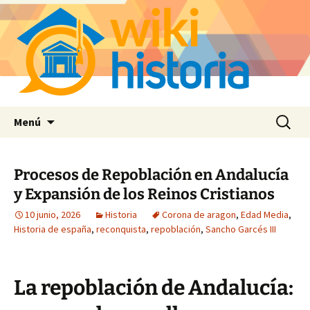
Saltar
Buscar:
Menú
al
contenido
Procesos de Repoblación en Andalucía
y Expansión de los Reinos Cristianos
10 junio, 2026
Historia
Corona de aragon
,
Edad Media
,
Historia de españa
,
reconquista
,
repoblación
,
Sancho Garcés III
La repoblación de Andalucía: