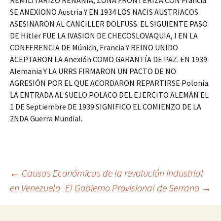
REMILITARIZO RENANIA, ZONA FRONTERIZA CON Francia.
SE ANEXIONO Austria Y EN 1934 LOS NACIS AUSTRIACOS
ASESINARON AL CANCILLER DOLFUSS. EL SIGUIENTE PASO
DE Hitler FUE LA IVASION DE CHECOSLOVAQUIA, I EN LA
CONFERENCIA DE Múnich, Francia Y REINO UNIDO
ACEPTARON LA Anexión COMO GARANTÍA DE PAZ. EN 1939
Alemania Y LA URRS FIRMARON UN PACTO DE NO
AGRESIÓN POR EL QUE ACORDARON REPARTIRSE Polonia.
LA ENTRADA AL SUELO POLACO DEL EJERCITO ALEMÁN EL
1 DE Septiembre DE 1939 SIGNIFICO EL COMIENZO DE LA
2NDA Guerra Mundial.
Navegación
←
Causas Económicas de la revolución industrial
en Venezuela
El Gobierno Provisional de Serrano
→
de