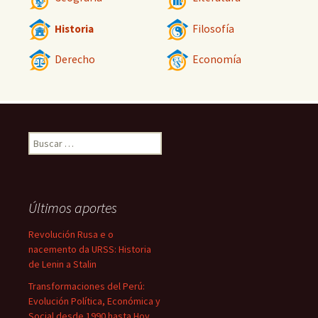
Historia
Filosofía
Derecho
Economía
Buscar:
Últimos aportes
Revolución Rusa e o
nacemento da URSS: Historia
de Lenin a Stalin
Transformaciones del Perú:
Evolución Política, Económica y
Social desde 1990 hasta Hoy